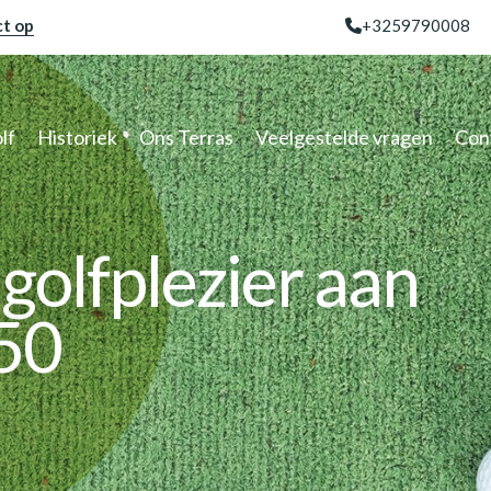
t op
+3259790008
lf
Historiek
Ons Terras
Veelgestelde vragen
Con
igolfplezier aan
950