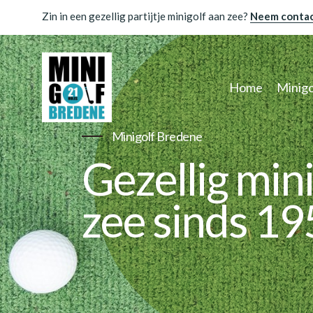
Zin in een gezellig partijtje minigolf aan zee?
Neem contac
Home
Minigo
Minigolf Bredene
Gezellig min
zee sinds 1