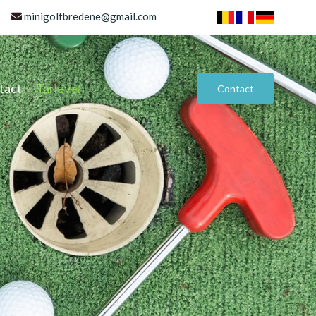
minigolfbredene@gmail.com
tact
Tarieven
Contact