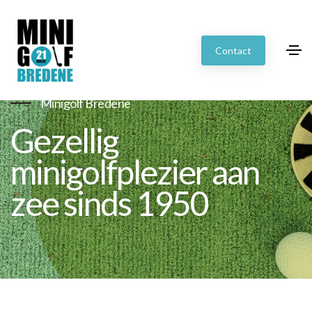
Contact
Minigolf Bredene
Gezellig
minigolfplezier aan
zee sinds 1950